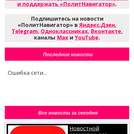
и поддержать «ПолитНавигатор»
.
Подпишитесь на новости
«ПолитНавигатор» в
Яндекс.Дзен
,
Telegram
,
Одноклассниках
,
Вконтакте
,
каналы
Max
и
YouTube
.
Последние новости
Ошибка сети...
Все новости за сегодня
Новостной