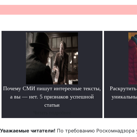
Почему СМИ пишут интересные тексты,
Раскрутить 
а вы — нет. 5 признаков успешной
уникальны
статьи
Читать подробнее
Уважаемые читатели!
По требованию Роскомнадзора 