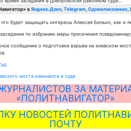
Навигатор» в
Яндекс.Дзен
,
Telegram
,
Одноклассниках
,
что будет защищать интересы Алексея Белько, как и л
 заседание по избранию меры пресечения псевдоминер
жное сообщение о подготовке взрыва на киевском мост
ов.
Суд
вского моста извинился в суде
ЖУРНАЛИСТОВ ЗА МАТЕРИ
«ПОЛИТНАВИГАТОР»
ЛКУ НОВОСТЕЙ ПОЛИТНАВИ
ПОЧТУ