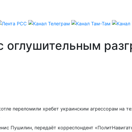
с оглушительным разг
котле переломили хребет украинским агрессорам на те
.
Денис Пушилин, передаёт корреспондент «ПолитНавигат