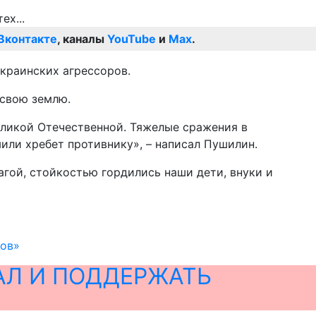
Вконтакте
, каналы
YouTube
и
Max
.
украинских агрессоров.
 свою землю.
Великой Отечественной. Тяжелые сражения в
или хребет противнику», – написал Пушилин.
гой, стойкостью гордились наши дети, внуки и
ров»
АЛ И ПОДДЕРЖАТЬ