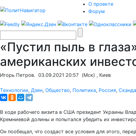
О проекте
Форум
«Пустил пыль в глаза
американских инвесто
Игорь Петров.
03.09.2021 20:57
(Мск) , Киев
Tехнологии
,
Дзен
,
Общество
,
Политика
,
Россия
,
Сканд
В ходе рабочего визита в США президент Украины Вла
Кремниевой долины и попытался убедить их инвестиро
Он пообещал, что создаст все условия для этого, пер