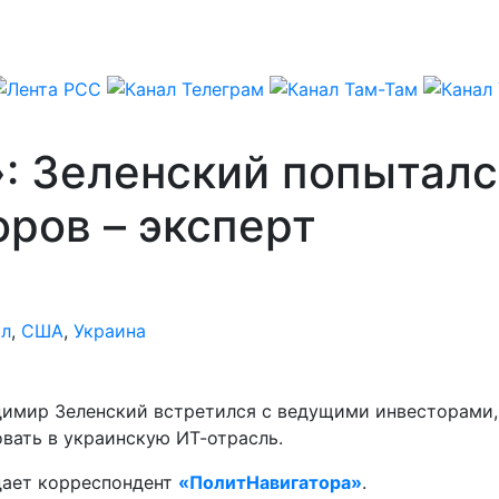
»: Зеленский попыталс
ров – эксперт
ал
,
США
,
Украина
димир Зеленский встретился с ведущими инвесторами,
вать в украинскую ИТ-отрасль.
едает корреспондент
«ПолитНавигатора»
.