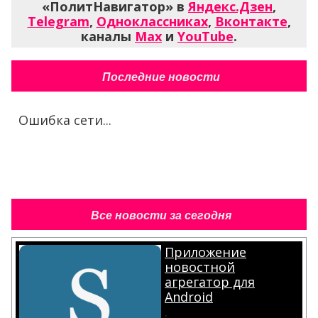
«ПолитНавигатор» в
Яндекс.Дзен
,
Telegram
,
Одноклассниках
,
Вконтакте
,
каналы
Max
и
YouTube
.
Последние новости
Ошибка сети...
Все новости за сегодня
Приложение
новостной
агрегатор для
Android
.