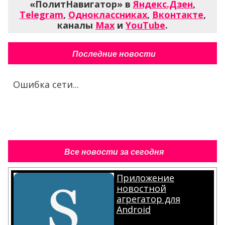
«ПолитНавигатор» в
Яндекс.Дзен
,
Telegram
,
Одноклассниках
,
Вконтакте
,
каналы
Max
и
YouTube
.
Последние новости
Ошибка сети...
Все новости за сегодня
Приложение
новостной
агрегатор для
Android
.