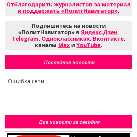
Отблагодарить журналистов за материал
и поддержать «ПолитНавигатор»
.
Подпишитесь на новости
«ПолитНавигатор» в
Яндекс.Дзен
,
Telegram
,
Одноклассниках
,
Вконтакте
,
каналы
Max
и
YouTube
.
Последние новости
Ошибка сети...
Все новости за сегодня