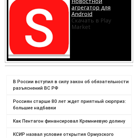
Новостной
агрегатор для
Android
Скачать в Play
Market