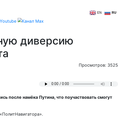
EN
RU
ную диверсию
та
Просмотров: 3525
сь после намёка Путина, что поучаствовать смогут
 «ПолитНавигатора».