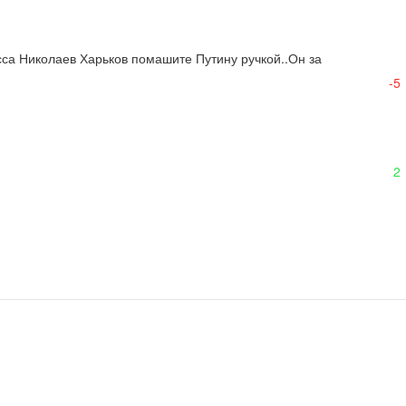
сса Николаев Харьков помашите Путину ручкой..Он за 
-5
2