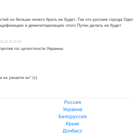
тей он бельше ничего брать не будет..Так что русские города Оде
нацификацию и демилитаризацию этого Путин делать не будет
25.02.25 22:39
ротив гос целостности Украины

 их узнаете их" (с)
Россия
Украина
Белоруссия
Крым
Донбасс