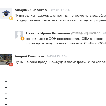
владимир новиков
2025.02.25 19:35
Путин одним намеком дал понять что кроме четырех облас
государственную целостность Украины..Забудьте про де
Павел и Ирина Никишовы
владимир новиков
20
не ври-даже в ООН проголосовали США за проэкт п
зачем врать.когда свежие новости из СовБеза ООН
Андрей Гончаров
2025.02.25 18:08
Ну-ну... Свежо предание...Будем посмотреть. "И по следам