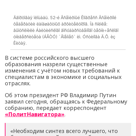
Äâîðöîâàÿ ïëîùàäü. 52-é Âñåìèðíûé Êîíãðåññ Âñåìèðíîé
ôåäåðàöèè ëàíäøàôòíûõ àðõèòåêòîðîâ. Íà ñíèìêå:
âûïóñêíèêè Áàëòèéñêîãî ãîñóäàðñòâåííîãî òåõíè÷åñêîãî
óíèâåðñèòåòà (ÁÃÒÓ) `Âîåíìåõ` èì. Óñòèíîâà Ä.Ô. èç
Êèòàÿ.
В системе российского высшего
образования назрели существенные
изменения с учётом новых требований к
специалистам в экономике и социальных
отраслях.
Об этом президент РФ Владимир Путин
заявил сегодня, обращаясь к Федеральному
собранию, передает корреспондент
«ПолитНавигатора»
.
«Необходим синтез всего лучшего, что