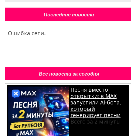
Последние новости
Ошибка сети...
Все новости за сегодня
Песня вместо
открытки: в MAX
запустили AI-бота,
который
генерирует песни
Всего за 2 минуты