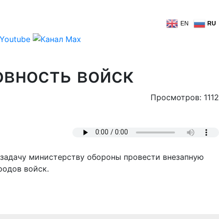
EN
RU
овность войск
Просмотров: 1112
л задачу министерству обороны провести внезапную
родов войск.