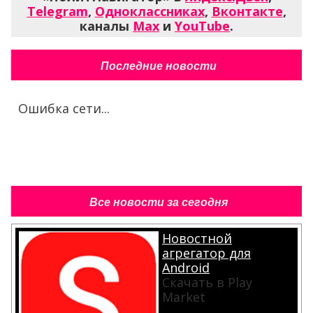
Telegram
,
Одноклассниках
,
Вконтакте
,
каналы
Max
и
YouTube
.
Последние новости
Ошибка сети...
Все новости за сегодня
Новостной
агрегатор для
Android
Скачать в Play
Market