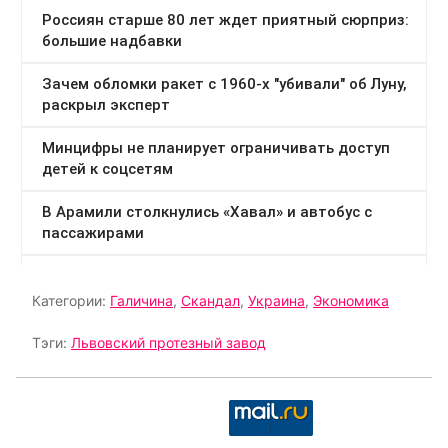
Категории:
Галичина
,
Скандал
,
Украина
,
Экономика
Тэги:
Львовский протезный завод