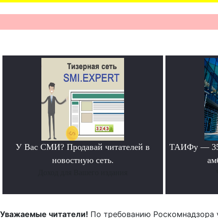
У Вас СМИ? Продавай читателей в
ТАИФу — 35 
новостную сеть.
ам
Доход для Вашего издания
Уважаемые читатели!
По требованию Роскомнадзора 