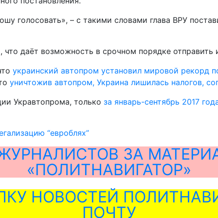
нного постановления.
ошу голосовать», – с такими словами глава ВРУ поста
, что даёт возможность в срочном порядке отправить и
что
украинский автопром установил мировой рекорд п
что
уничтожив автопром, Украина лишилась налогов, с
ции Укравтопрома, только
за январь-сентябрь 2017 год
егализацию “евроблях”
ЖУРНАЛИСТОВ ЗА МАТЕРИ
«ПОЛИТНАВИГАТОР»
ЛКУ НОВОСТЕЙ ПОЛИТНАВИ
ПОЧТУ