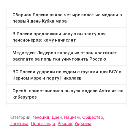
Категории:
геноцид
,
Дзен
,
Нацизм
,
Общество
,
Политика
,
Пропаганда
,
Россия
,
Украина