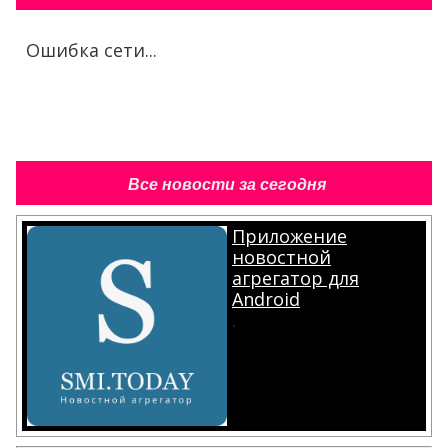
Ошибка сети...
Все новости за сегодня
Приложение
новостной
агрегатор для
Android
.