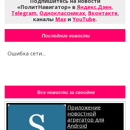
Подпишитесь на новости
«ПолитНавигатор» в
Яндекс.Дзен
,
Telegram
,
Одноклассниках
,
Вконтакте
,
каналы
Max
и
YouTube
.
Последние новости
Ошибка сети...
Все новости за сегодня
Приложение
новостной
агрегатор для
Android