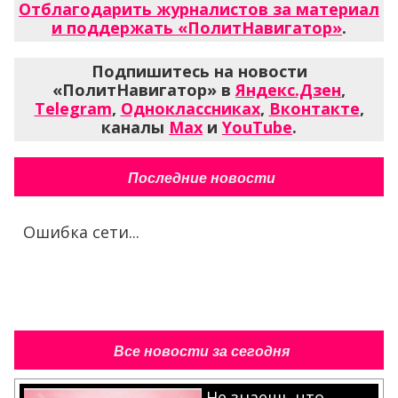
Отблагодарить журналистов за материал
и поддержать «ПолитНавигатор»
.
Подпишитесь на новости
«ПолитНавигатор» в
Яндекс.Дзен
,
Telegram
,
Одноклассниках
,
Вконтакте
,
каналы
Max
и
YouTube
.
Последние новости
Ошибка сети...
Все новости за сегодня
Не знаешь что