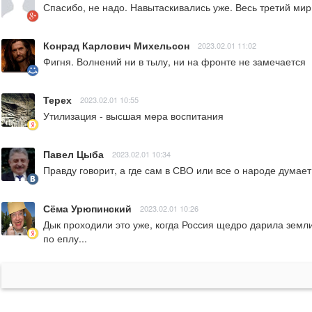
Спасибо, не надо. Навытаскивались уже. Весь третий мир
Конрад Карлович Михельсон
2023.02.01 11:02
Фигня. Волнений ни в тылу, ни на фронте не замечается
Терех
2023.02.01 10:55
Утилизация - высшая мера воспитания
Павел Цыба
2023.02.01 10:34
Правду говорит, а где сам в СВО или все о народе думае
Сёма Урюпинский
2023.02.01 10:26
Дык проходили это уже, когда Россия щедро дарила земли
по еплу...