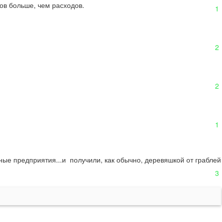
сов больше, чем расходов.
1
2
2
1
е предприятия...и  получили, как обычно, деревяшкой от граблей 
3