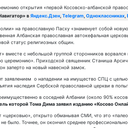
Навигатор» в
Яндекс.Дзен
,
Telegram
,
Одноклассниках
,
олии» на православную Пасху «знаменует собой новую
твенная Албанская православная автокефальная церков
овой статус религиозных общин.
» вместе с небольшой группой сторонников ворвался в
ю церемонию». Приходской священник Станиша Арсич, 
он заперто на новый навесной замок.
нт заявлением о нападении на имущество СПЦ с целью
ъятия наследия Сербской православной церкви в попы
еимущественно в соседней Албании (около 90% косовс
ль которой Тома Дима заявил изданию «Косово Онлайн
ет «церковью», открыто обманывая СМИ, что это «пале
е не было. Точнее, он окончил среднее профессиональ