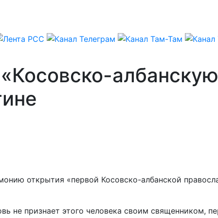
 «Косовско-албанску
тине
монию открытия «первой Косовско-албанской правосл
вь не признает этого человека своим священником, п