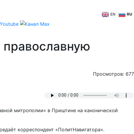
EN
RU
ю православную
Просмотров: 677
авной митрополии» в Приштине на канонической
ередаёт корреспондент «ПолитНавигатора».