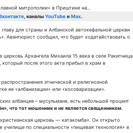
Вконтакте
, каналы
YouTube
и
Max
.
 главу для страны и Албанской автокефальной церкви
ь». Авантюрист сообщил, что будет ходатайствовать о
 церковь Архангела Михаила 15 века в селе Ракитница
который после этого акта прибыл в храм в
 распространения этнической и религиозной
тке ее «албанизации» или «косоваризации».
ких албанцев – мусульмане, есть небольшой процент
», что тот мошенник и не является священником.
охристианская церковь — катакомба». Он открыто
ное училище по специальности «пищевая технология» в