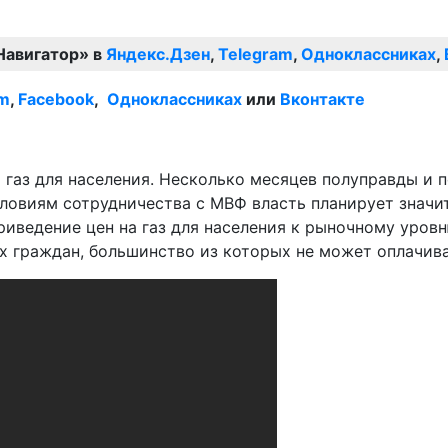
Навигатор» в
Яндекс.Дзен
,
Telegram
,
Одноклассниках
,
am
,
Facebook
,
Одноклассниках
или
Вконтакте
а газ для населения. Несколько месяцев полуправды и
условиям сотрудничества с МВФ власть планирует значи
иведение цен на газ для населения к рыночному уровн
х граждан, большинство из которых не может оплачив