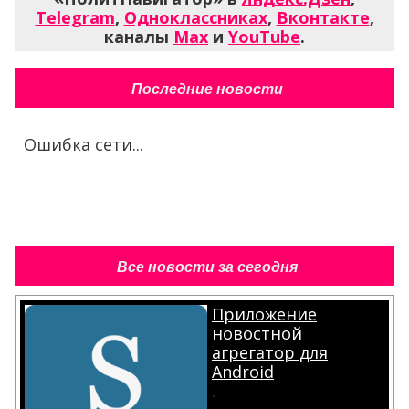
Telegram
,
Одноклассниках
,
Вконтакте
,
каналы
Max
и
YouTube
.
Последние новости
Ошибка сети...
Все новости за сегодня
Приложение
новостной
агрегатор для
Android
.