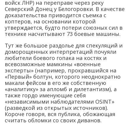
войск ЛНР) на переправе через реку
Северский Донец у Белогоровки. В качестве
доказательства приводится съемка с
коптеров, на основании которой
утверждается, будто потери союзных сил в
технике насчитывают 73 боевые машины.
Тут же большое раздолье для спекуляций и
доморощенных интерпретаций почуяли
любители боевого гопака на костях и
всевозможные мамкины «военные
эксперты» (например, прокравшийся на
«Первый» болтун, которого неоднократно
макали фейсом в его же собственную
«аналитику» за апломб и дилетантизм), а
также гордо именующие себя
«независимыми наблюдателями OSINT»
(разведкой из открытых источников).
Короче говоря, вся публика, обожающая
считать обломки со своих диванов.