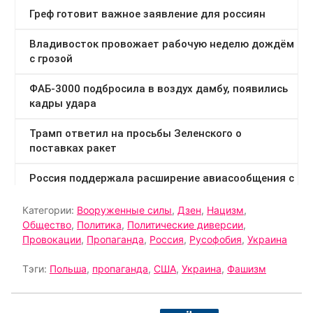
Категории:
Вооруженные силы
,
Дзен
,
Нацизм
,
Общество
,
Политика
,
Политические диверсии
,
Провокации
,
Пропаганда
,
Россия
,
Русофобия
,
Украина
Тэги:
Польша
,
пропаганда
,
США
,
Украина
,
Фашизм