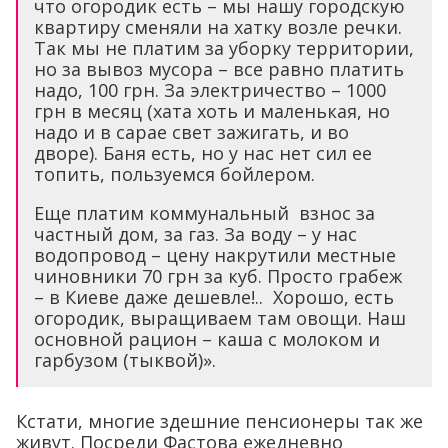
что огородик есть – мы нашу городскую
квартиру сменяли на хатку возле речки.
Так мы не платим за уборку территории,
но за вывоз мусора – все равно платить
надо, 100 грн. За электричество – 1000
грн в месяц (хата хоть и маленькая, но
надо и в сарае свет зажигать, и во
дворе). Баня есть, но у нас нет сил ее
топить, пользуемся бойлером.
Еще платим коммунальный взнос за
частный дом, за газ. За воду – у нас
водопровод – цену накрутили местные
чиновники 70 грн за куб. Просто грабеж
– в Киеве даже дешевле!.. Хорошо, есть
огородик, выращиваем там овощи. Наш
основной рацион – каша с молоком и
гарбузом (тыквой)».
Кстати, многие здешние пенсионеры так же
живут. Посреди Фастова ежедневно