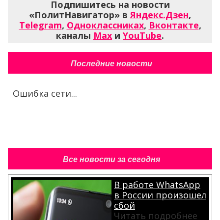
Подпишитесь на новости
«ПолитНавигатор» в
Яндекс.Дзен
,
Telegram
,
Одноклассниках
,
Вконтакте
,
каналы
Max
и
YouTube
.
Последние новости
Ошибка сети...
Все новости за сегодня
В работе WhatsApp
в России произошел
сбой
Читать подробнее