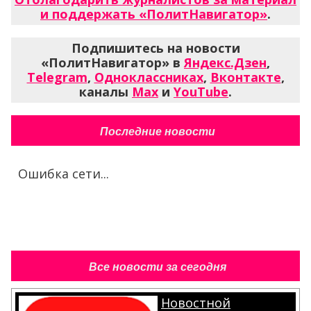
и поддержать «ПолитНавигатор»
.
Подпишитесь на новости
«ПолитНавигатор» в
Яндекс.Дзен
,
Telegram
,
Одноклассниках
,
Вконтакте
,
каналы
Max
и
YouTube
.
Последние новости
Ошибка сети...
Все новости за сегодня
Новостной