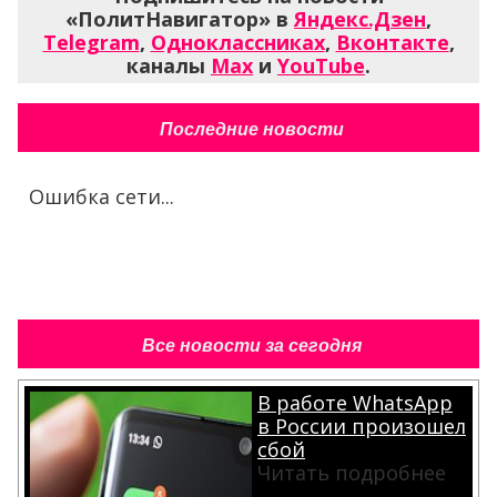
«ПолитНавигатор» в
Яндекс.Дзен
,
Telegram
,
Одноклассниках
,
Вконтакте
,
каналы
Max
и
YouTube
.
Последние новости
Ошибка сети...
Все новости за сегодня
В работе WhatsApp
в России произошел
сбой
Читать подробнее