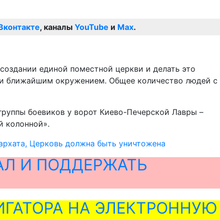
Вконтакте
, каналы
YouTube
и
Max
.
 создании единой поместной церкви и делать это
й и ближайшим окружением. Общее количество людей с
группы боевиков у ворот Киево-Печерской Лавры –
й колонной».
рхата, Церковь должна быть уничтожена
АЛ И ПОДДЕРЖАТЬ
ГАТОРА НА ЭЛЕКТРОННУЮ