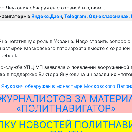
Навигатор» в
Яндекс.Дзен
,
Telegram
,
Одноклассниках
,
не негативную роль в Украине. Надо ставить вопрос о
монастырей Московского патриархата вместе с охрано
acebook.
сс-служба УПЦ МП заявляла о появлении вооруженной 
о в поддержке Виктора Януковича и назвали их «пято
 Янукович обнаружен в монастыре Московского Патриа
ЖУРНАЛИСТОВ ЗА МАТЕРИ
«ПОЛИТНАВИГАТОР»
ЛКУ НОВОСТЕЙ ПОЛИТНАВИ