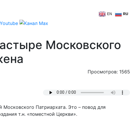
EN
RU
настыре Московского
жена
Просмотров: 1565
й Московского Патриархата. Это – повод для
дания т.н. «поместной Церкви».