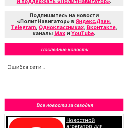
и поддержать «ПолитНавигатор»
.
Подпишитесь на новости
«ПолитНавигатор» в
Яндекс.Дзен
,
Telegram
,
Одноклассниках
,
Вконтакте
,
каналы
Max
и
YouTube
.
Последние новости
Ошибка сети...
Все новости за сегодня
Новостной
агрегатор для