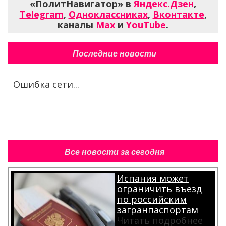
«ПолитНавигатор» в
Яндекс.Дзен
,
Telegram
,
Одноклассниках
,
Вконтакте
,
каналы
Max
и
YouTube
.
Последние новости
Ошибка сети...
Все новости за сегодня
Испания может
ограничить въезд
по российским
загранпаспортам
Читать подробнее