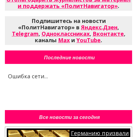
и поддержать «ПолитНавигатор»
.
Подпишитесь на новости
«ПолитНавигатор» в
Яндекс.Дзен
,
Telegram
,
Одноклассниках
,
Вконтакте
,
каналы
Max
и
YouTube
.
Последние новости
Ошибка сети...
Все новости за сегодня
Германию призвали