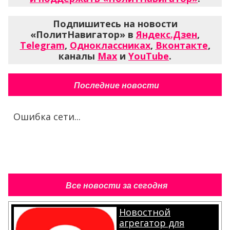
Подпишитесь на новости
«ПолитНавигатор» в
Яндекс.Дзен
,
Telegram
,
Одноклассниках
,
Вконтакте
,
каналы
Max
и
YouTube
.
Последние новости
Ошибка сети...
Все новости за сегодня
Новостной
агрегатор для