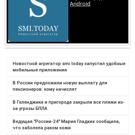
Android
.