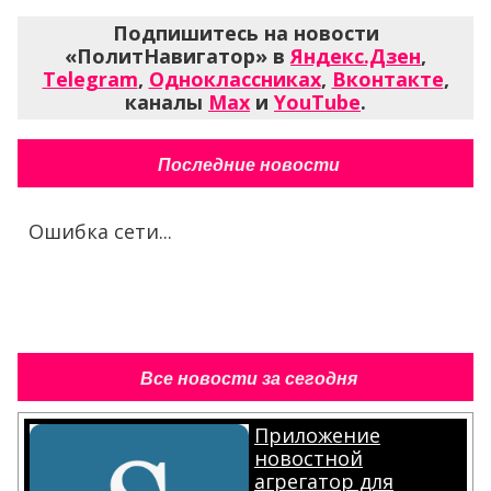
Подпишитесь на новости
«ПолитНавигатор» в
Яндекс.Дзен
,
Telegram
,
Одноклассниках
,
Вконтакте
,
каналы
Max
и
YouTube
.
Последние новости
Ошибка сети...
Все новости за сегодня
Приложение
новостной
агрегатор для