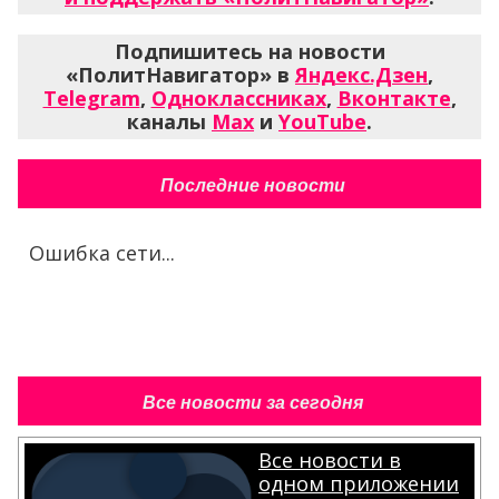
Подпишитесь на новости
«ПолитНавигатор» в
Яндекс.Дзен
,
Telegram
,
Одноклассниках
,
Вконтакте
,
каналы
Max
и
YouTube
.
Последние новости
Ошибка сети...
Все новости за сегодня
Все новости в
одном приложении