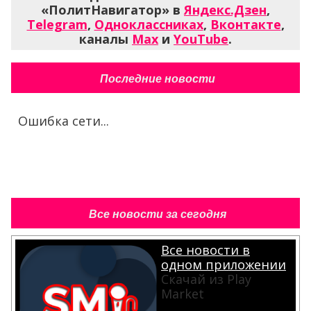
«ПолитНавигатор» в
Яндекс.Дзен
,
Telegram
,
Одноклассниках
,
Вконтакте
,
каналы
Max
и
YouTube
.
Последние новости
Ошибка сети...
Все новости за сегодня
Все новости в
одном приложении
Скачай из Play
Market