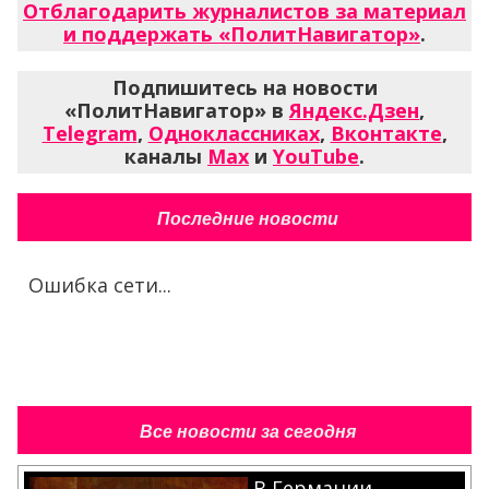
Отблагодарить журналистов за материал
и поддержать «ПолитНавигатор»
.
Подпишитесь на новости
«ПолитНавигатор» в
Яндекс.Дзен
,
Telegram
,
Одноклассниках
,
Вконтакте
,
каналы
Max
и
YouTube
.
Последние новости
Ошибка сети...
Все новости за сегодня
В Германии