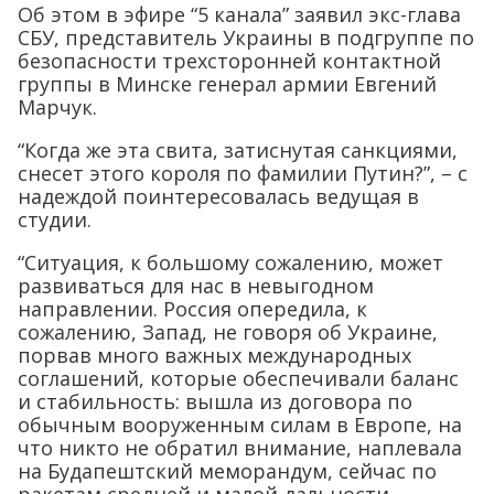
Об этом в эфире “5 канала” заявил экс-глава
СБУ, представитель Украины в подгруппе по
безопасности трехсторонней контактной
группы в Минске генерал армии Евгений
Марчук.
“Когда же эта свита, затиснутая санкциями,
снесет этого короля по фамилии Путин?”, – с
надеждой поинтересовалась ведущая в
студии.
“Ситуация, к большому сожалению, может
развиваться для нас в невыгодном
направлении. Россия опередила, к
сожалению, Запад, не говоря об Украине,
порвав много важных международных
соглашений, которые обеспечивали баланс
и стабильность: вышла из договора по
обычным вооруженным силам в Европе, на
что никто не обратил внимание, наплевала
на Будапештский меморандум, сейчас по
ракетам средней и малой дальности