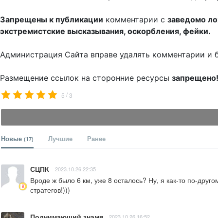
Запрещены к публикации
комментарии с
заведомо л
экстремистские высказывания, оскорбления, фейки.
Администрация Сайта вправе удалять комментарии и 
Размещение ссылок на сторонние ресурсы
запрещено
/
5
3
Новые
Лучшие
Ранее
(17)
СЦПК
2023.10.26 22:35
Вроде ж было 6 км, уже 8 осталось? Ну, я как-то по-друг
стратегов!)))
Поднимающий знамя
2023.10.26 16:52