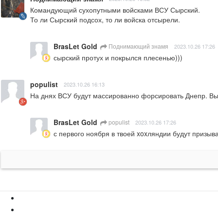
Командующий сухопутными войсками ВСУ Сырский.

То ли Сырский подсох, то ли войска отсырели.
BrasLet Gold
Поднимающий знамя
2023.10.26 17:26
сырский протух и покрылся плесенью)))
populist
2023.10.26 16:13
На днях ВСУ будут массированно форсировать Днепр. Выс
BrasLet Gold
populist
2023.10.26 17:26
с первого ноября в твоей xoxляндии будут призыва