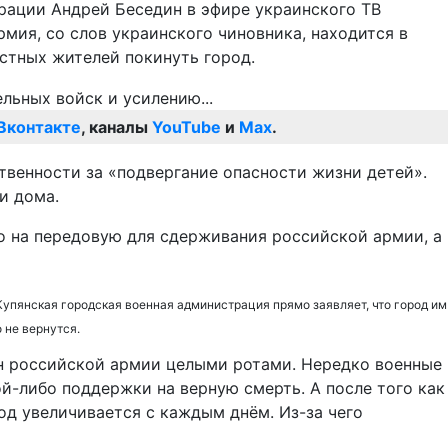
трации Андрей Беседин в эфире украинского ТВ
рмия, со слов украинского чиновника, находится в
естных жителей покинуть город.
Вконтакте
, каналы
YouTube
и
Max
.
ственности за «подвергание опасности жизни детей».
и дома.
ко на передовую для сдерживания российской армии, а
Купянская городская военная администрация прямо заявляет, что город им
о не вернутся.
ен российской армии целыми ротами. Нередко военные
й-либо поддержки на верную смерть. А после того как
д увеличивается с каждым днём. Из-за чего