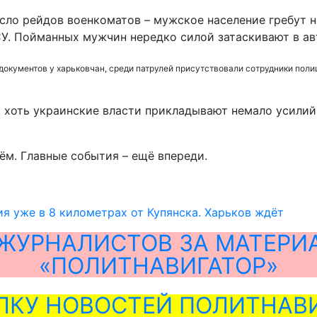
сло рейдов военкоматов – мужское население гребут н
СУ. Пойманных мужчин нередко силой затаскивают в ав
 документов у харьковчан, среди патрулей присутствовали сотрудники пол
 И, хоть украинские власти прикладывают немало усил
м. Главные события – ещё впереди.
я уже в 8 километрах от Купянска. Харьков ждёт
ЖУРНАЛИСТОВ ЗА МАТЕРИ
«ПОЛИТНАВИГАТОР»
ЛКУ НОВОСТЕЙ ПОЛИТНАВИ