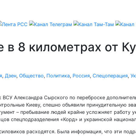
 в 8 километрах от К
я
,
Дзен
,
Общество
,
Политика
,
Россия
,
Спецоперация
,
У
ВСУ Александра Сырского по переброске дополнитель
онтрольные Киеву, спешно объявили принудительную эв
гумент – пребывание людей крайне усложняет работу у
йцов спецподразделения «Корд» и украинской национал
силовиков расходятся. Была информация, что эти под