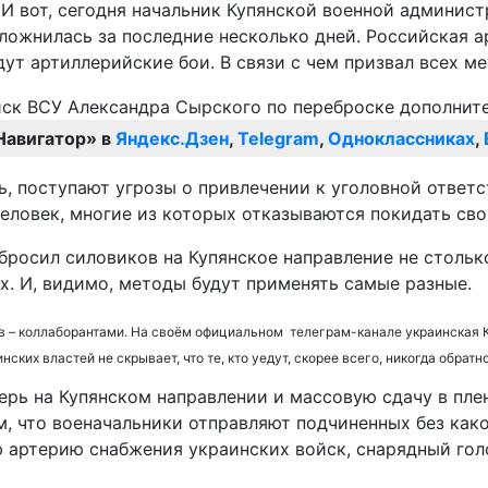
. И вот, сегодня начальник Купянской военной админис
сложнилась за последние несколько дней. Российская а
дут артиллерийские бои. В связи с чем призвал всех м
Навигатор» в
Яндекс.Дзен
,
Telegram
,
Одноклассниках
,
ть, поступают угрозы о привлечении к уголовной ответ
человек, многие из которых отказываются покидать сво
ебросил силовиков на Купянское направление не столь
. И, видимо, методы будут применять самые разные.
мов – коллаборантами. На своём официальном телеграм-канале украинская 
ских властей не скрывает, что те, кто уедут, скорее всего, никогда обратн
ерь на Купянском направлении и массовую сдачу в пл
, что военачальники отправляют подчиненных без како
 артерию снабжения украинских войск, снарядный голо