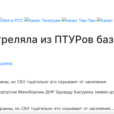
треляла из ПТУРов ба
краина
ины, но СБУ тщательно это скрывают от населения.
орпусом Минобороны ДНР Эдуарду Басурину заявил до