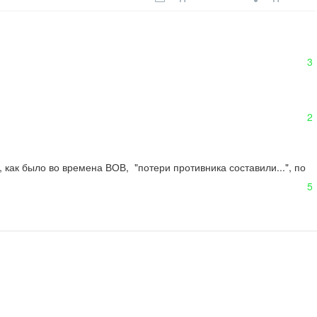
3
2
 как было во времена ВОВ,  "потери противника составили...", по 
5