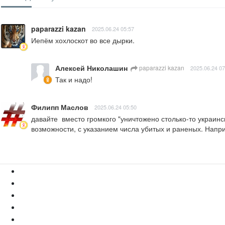
paparazzi kazan
2025.06.24 05:57
Иепём хохлоскот во все дырки.
Алексей Николашин
paparazzi kazan
2025.06.24 07
Так и надо!
Филипп Маслов
2025.06.24 05:50
давайте  вместо громкого "уничтожено столько-то украинск
возможности, с указанием числа убитых и раненых. Напр