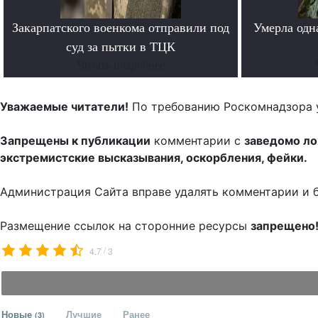
Закарпатского военкома отправили под
Умерла одн
суд за пытки в ТЦК
Читать подробнее
Уважаемые читатели!
По требованию Роскомнадзора 
Запрещены к публикации
комментарии с
заведомо л
экстремистские высказывания, оскорбления, фейки.
Администрация Сайта вправе удалять комментарии и 
Размещение ссылок на сторонние ресурсы
запрещено
/
4.7
3
Новые
Лучшие
Ранее
(3)