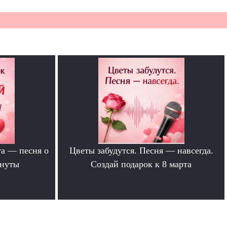
та — песня о
Цветы забудутся. Песня — навсегда.
инуты
Создай подарок к 8 марта
.