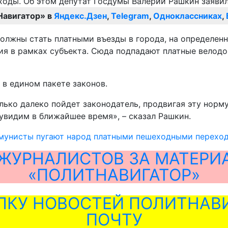
Навигатор» в
Яндекс.Дзен
,
Telegram
,
Одноклассниках
,
 должны стать платными въезды в города, на определен
я в рамках субъекта. Сюда подпадают платные велодо
в едином пакете законов.
ько далеко пойдет законодатель, продвигая эту норму
 увидим в ближайшее время», – сказал Рашкин.
мунисты пугают народ платными пешеходными перехо
ЖУРНАЛИСТОВ ЗА МАТЕРИ
«ПОЛИТНАВИГАТОР»
ЛКУ НОВОСТЕЙ ПОЛИТНАВИ
ПОЧТУ