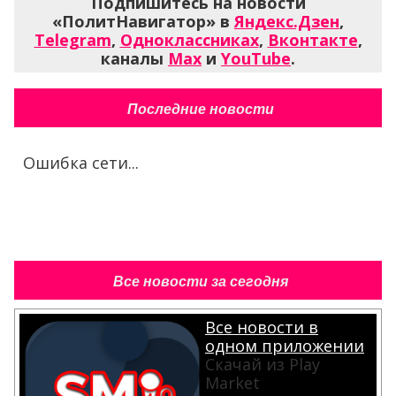
Подпишитесь на новости
«ПолитНавигатор» в
Яндекс.Дзен
,
Telegram
,
Одноклассниках
,
Вконтакте
,
каналы
Max
и
YouTube
.
Последние новости
Ошибка сети...
Все новости за сегодня
Все новости в
одном приложении
Скачай из Play
Market