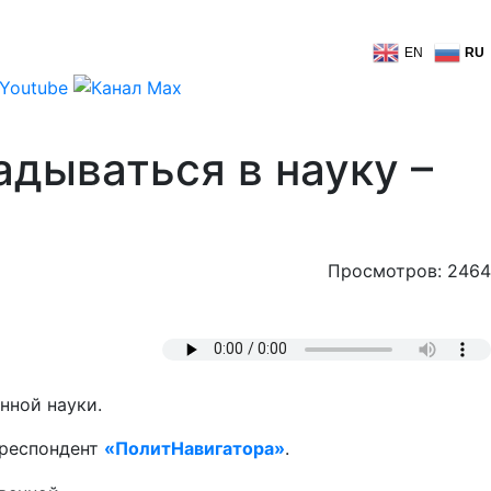
EN
RU
адываться в науку –
Просмотров: 2464
нной науки.
рреспондент
«ПолитНавигатора»
.