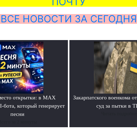
ПОЧТУ
ВСЕ НОВОСТИ ЗА СЕГОДНЯ
место открытки: в MAX
Закарпатского военкома о
I-бота, который генерирует
суд за пытки в 
песни
Читать подробне
Всего за 2 минуты