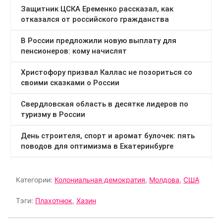
Категории:
Колониальная демократия
,
Молдова
,
США
Тэги:
Плахотнюк
,
Хазин