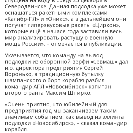
спущена на воду в среду 25 декабря в
Северодвинске. Данная подлодка уже может
оснащаться ракетными комплексами
«Калибр-ПЛ» и «Оникс», а в дальнейшем они
получат гиперзвуковые ракеты «Циркон»,
которые ещё в начале года заставили весь
мир анализировать растущую военную
мощь России», – отмечается в публикации.
Указывается, что команду на вывод
подлодки из оборонной верфи «Севмаш» дал
и.о. директора предприятия Сергей
Воронько, а традиционную бутылку
шампанского о борт корабля разбил
командир АПЛ «Новосибирск» капитан
второго ранга Максим Шпирко.
«Очень приятно, что юбилейный для
предприятия год мы заканчиваем таким
значимым событием, как вывод из эллинга
подлодки «Новосибирск», – сказал командир
корабля.