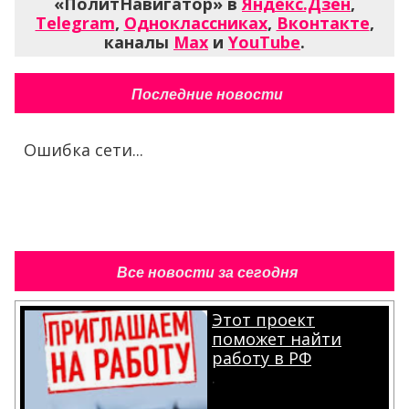
«ПолитНавигатор» в
Яндекс.Дзен
,
Telegram
,
Одноклассниках
,
Вконтакте
,
каналы
Max
и
YouTube
.
Последние новости
Ошибка сети...
Все новости за сегодня
Этот проект
поможет найти
работу в РФ
.