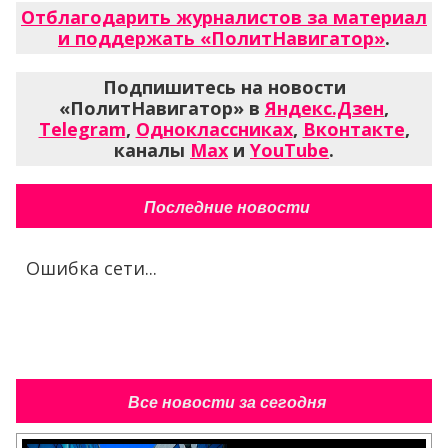
Отблагодарить журналистов за материал
и поддержать «ПолитНавигатор»
.
Подпишитесь на новости
«ПолитНавигатор» в
Яндекс.Дзен
,
Telegram
,
Одноклассниках
,
Вконтакте
,
каналы
Max
и
YouTube
.
Последние новости
Ошибка сети...
Все новости за сегодня