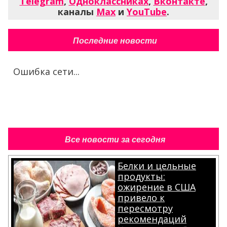
Telegram
,
Одноклассниках
,
Вконтакте
,
каналы
Max
и
YouTube
.
Последние новости
Ошибка сети...
Все новости за сегодня
Белки и цельные
продукты:
ожирение в США
привело к
пересмотру
рекомендаций