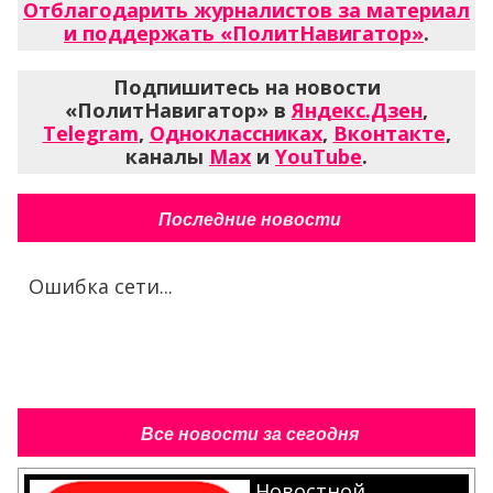
Отблагодарить журналистов за материал
и поддержать «ПолитНавигатор»
.
Подпишитесь на новости
«ПолитНавигатор» в
Яндекс.Дзен
,
Telegram
,
Одноклассниках
,
Вконтакте
,
каналы
Max
и
YouTube
.
Последние новости
Ошибка сети...
Все новости за сегодня
Новостной