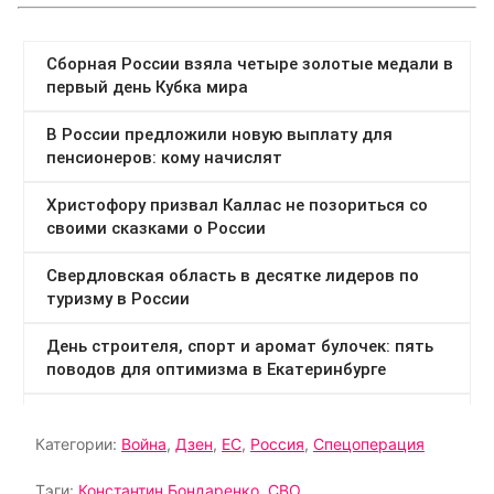
Категории:
Война
,
Дзен
,
ЕС
,
Россия
,
Спецоперация
Тэги:
Константин Бондаренко
,
СВО