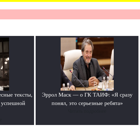
сные тексты,
Эррол Маск — о ГК ТАИФ: «Я сразу
в успешной
понял, это серьезные ребята»
Читать подробнее
е