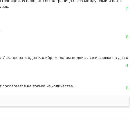
границей. И надо, что бы та граница была между нами и нато. 
урок.
7


6
 Искандера и один Калибр, когда им подписывали заявки на две с 
4
ат сослагается не только из количества…
6