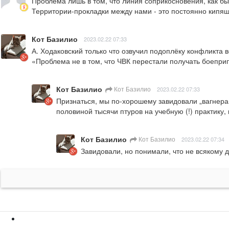
Проблема лишь в том, что линия соприкосновения, как бы 
Территории-прокладки между нами - это постоянно кипящ
Кот Базилио
2023.02.22 07:33
А. Ходаковский только что озвучил подоплёку конфликта 
«Проблема не в том, что ЧВК перестали получать боеприпас
Кот Базилио
Кот Базилио
2023.02.22 07:33
Признаться, мы по-хорошему завидовали „вагнерам
половиной тысячи птуров на учебную (!) практику,
Кот Базилио
Кот Базилио
2023.02.22 07:34
Завидовали, но понимали, что не всякому д