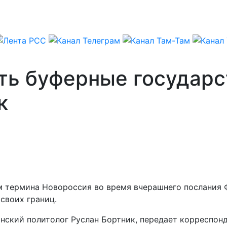
ть буферные государс
к
термина Новороссия во время вчерашнего послания Ф
своих границ.
аинский политолог Руслан Бортник, передает корреспон