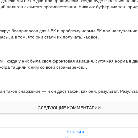
далеко мы её не двигали, фактически всегда будет являться нашей 
ий полигон скрытого противостояния. Никаких буферных зон, прид
вокруг боеприпасов для ЧВК и проблему нормы БК при наступлении.
ы, а в том, что они стали их получать, как все.
“, когда у них была своя фронтовая авиация, суточная норма в два
 когда тащили к ним со всей страны зеков…
ай такое снабжение — и он даст такой, как они, результат. Результ
СЛЕДУЮЩИЕ КОММЕНТАРИИ
Россия