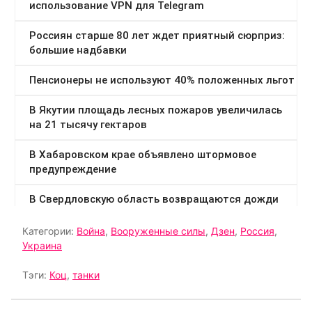
Категории:
Война
,
Вооруженные силы
,
Дзен
,
Россия
,
Украина
Тэги:
Коц
,
танки