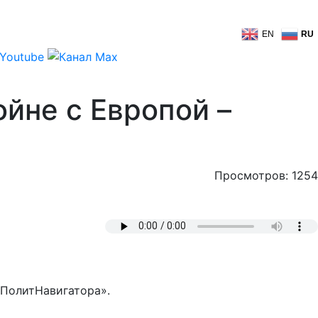
EN
RU
йне с Европой –
Просмотров: 1254
«ПолитНавигатора».