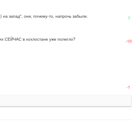
п) на запад", они, почему-то, напрочь забыли.
7
их СЕЙЧАС в хохлостане уже полегло?
-10
-1