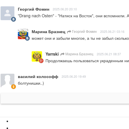
Георгий Фомин
2025.06.20 20:10
"Drang nach Osten" - "Натиск на Восток", они вспомнили. А
Марина Бразнец
Георгий Фомин
2025.06.21 03:16
может они и забыли многое, а ты не забыл скол
Yarrski
Марина Бразнец
2025.06.21 08:37
Продолжаешь пользоваться украденным н
василий колософф
2025.06.20 19:49
болтунишки..)