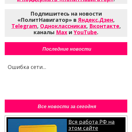
Подпишитесь на новости
«ПолитНавигатор» в
Яндекс.Дзен
,
Telegram
,
Одноклассниках
,
Вконтакте
,
каналы
Max
и
YouTube
.
Последние новости
Ошибка сети...
Все новости за сегодня
Вся работа РФ на
этом сайте